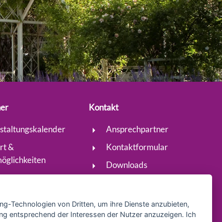
her
Kontakt
staltungskalender
Ansprechpartner
rt &
Kontaktformular
öglichkeiten
Downloads
Newsletter
ing-Technologien von Dritten, um ihre Dienste anzubieten,
ng entsprechend der Interessen der Nutzer anzuzeigen. Ich