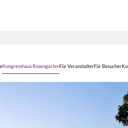
e
Kongresshaus Rosengarten
Für Veranstalter
Für Besucher
Ko