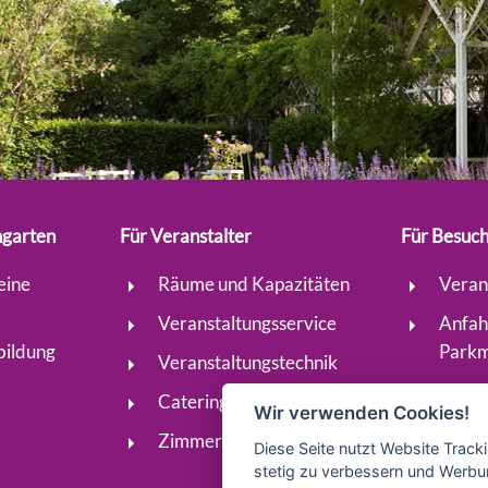
ngarten
Für Veranstalter
Für Besuc
eine
Räume und Kapazitäten
Veran
Veranstaltungsservice
Anfah
bildung
Parkm
Veranstaltungstechnik
Catering-Service
Wir verwenden Cookies!
Zimmervermittlung
Diese Seite nutzt Website Track
stetig zu verbessern und Werbu