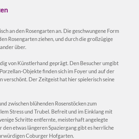
ten
nisch an den Rosengarten an. Die geschwungene Form
 den Rosengarten ziehen, und durch die großzügige
nander über.
ndig von Künstlerhand geprägt. Den Besucher umgibt
orzellan-Objekte finden sich im Foyer und auf der
verschönt. Der Zeitgeist hat hier spielerisch seine
 und zwischen blühenden Rosenstöcken zum
allem Stress und Trubel. Befreit und im Einklang mit
 wenige Schritte entfernte, meisterhaft angelegte
r den etwas längeren Spaziergang gibt es herrliche
hrwürdigen Coburger Hofgarten.