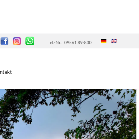
Tel.-Nr.
09561 89-830
ntakt