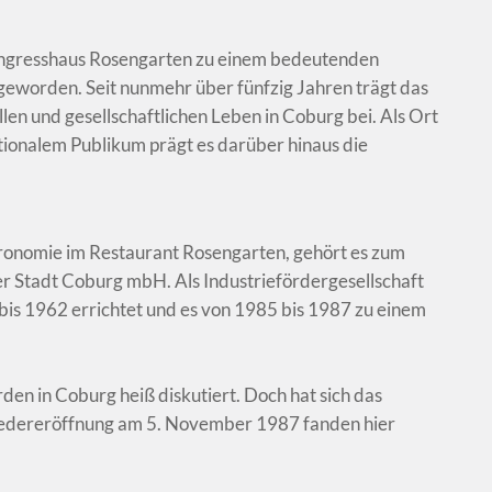
Kongresshaus Rosengarten zu einem bedeutenden
geworden. Seit nunmehr über fünfzig Jahren trägt das
len und gesellschaftlichen Leben in Coburg bei. Als Ort
tionalem Publikum prägt es darüber hinaus die
ronomie im Restaurant Rosengarten, gehört es zum
r Stadt Coburg mbH. Als Industriefördergesellschaft
is 1962 errichtet und es von 1985 bis 1987 zu einem
en in Coburg heiß diskutiert. Doch hat sich das
Wiedereröffnung am 5. November 1987 fanden hier