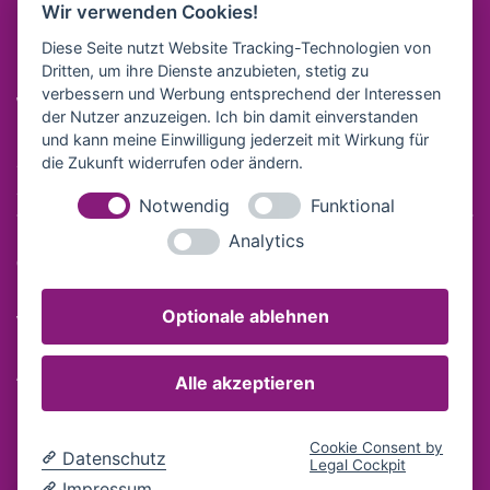
Wir verwenden Cookies!
Downloads
Diese Seite nutzt Website Tracking-Technologien von
Newsletter
Dritten, um ihre Dienste anzubieten, stetig zu
verbessern und Werbung entsprechend der Interessen
Wir sind für sie da
der Nutzer anzuzeigen. Ich bin damit einverstanden
Mo - Do: 08:30-16:00 Uhr • Fr: 08:30-12:00 Uhr •
und kann meine Einwilligung jederzeit mit Wirkung für
Zusätzlicher Bürodienst bei Veranstaltungen. •
die Zukunft widerrufen oder ändern.
Service Hotline
09561 89-830
Notwendig
Funktional
Analytics
© COBURG MARKETING Kongresshaus Rosengarten •
Berliner Platz 1 • 96450 Coburg
Optionale ablehnen
webdesign bauer+bauer
AGB
Impressum
Datenschutz
Alle akzeptieren
Barrierefreiheitserklärung
Cookie Consent by
Datenschutz
Legal Cockpit
Impressum